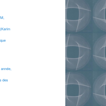
RM,
 (Karim
ique
, année,
rs des