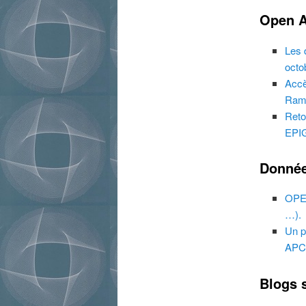
Open 
Les 
octo
Accè
Ramd
Reto
EPIG
Donnée
OPEN
…)
.
Un p
APC
Blogs s