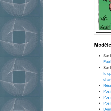
Modèle
Sur 
Publ
Sur 
to o
char
Résu
Posi
Posi
Posi
Dema