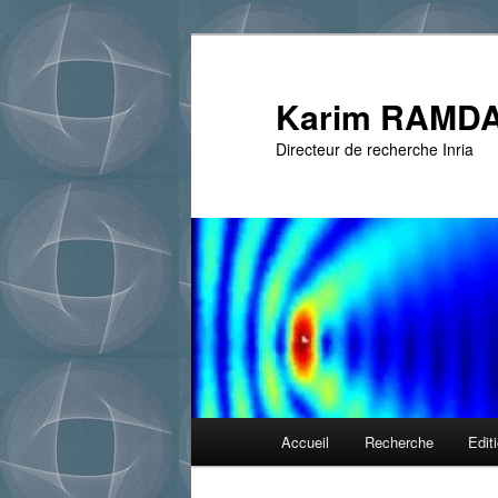
Aller
au
contenu
Karim RAMDA
principal
Directeur de recherche Inria
Menu
Accueil
Recherche
Edit
principal