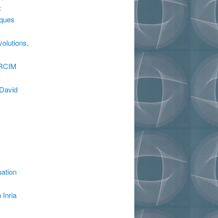
:
iques
volutions,
ERCIM
(David
uation
 Inria