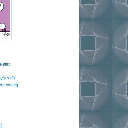
ntific
y’s shift
processing
).