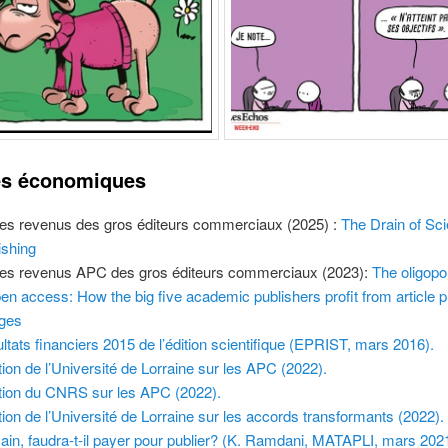
s économiques
les revenus des gros éditeurs commerciaux (2025) :
The Drain of Scie
ishing
les revenus APC des gros éditeurs commerciaux (2023):
The oligopol
pen access: How the big five academic publishers profit from article 
ges
ltats financiers 2015 de l’édition scientifique (EPRIST, mars 2016).
tion de l’Université de Lorraine sur les APC (2022).
tion du CNRS sur les APC (2022).
tion de l’Université de Lorraine sur les accords transformants (2022).
in, faudra-t-il payer pour publier? (K. Ramdani, MATAPLI, mars 2021