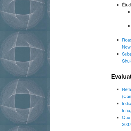
Étud
Road
News
Subs
Shul
Evalua
Réfl
(Com
Indi
Inria
Que 
2007